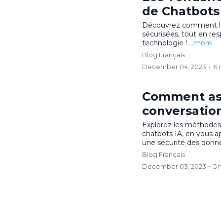
de Chatbots
Découvrez comment l'IA 
sécurisées, tout en resp
technologie !
...more
Blog Français
December 04, 2023
•
6 
Comment assu
conversation
Explorez les méthodes c
chatbots IA, en vous 
une sécurité des donn
Blog Français
December 03, 2023
•
5 